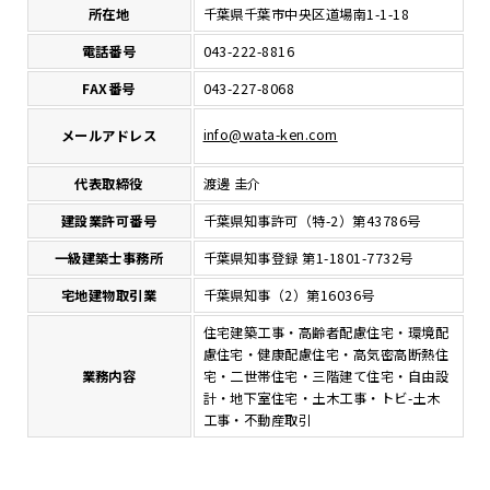
所在地
千葉県千葉市中央区道場南1-1-18
電話番号
043-222-8816
FAX番号
043-227-8068
info@wata-ken.com
メールアドレス
代表取締役
渡邊 圭介
建設業許可番号
千葉県知事許可（特-2）第43786号
一級建築士事務所
千葉県知事登録 第
1-1801-7732
号
宅地建物取引業
千葉県知事（2）第16036号
住宅建築工事・高齢者配慮住宅・環境配
慮住宅・健康配慮住宅・高気密高断熱住
業務内容
宅・二世帯住宅・三階建て住宅・自由設
計・地下室住宅・土木工事・トビ-土木
工事・不動産取引